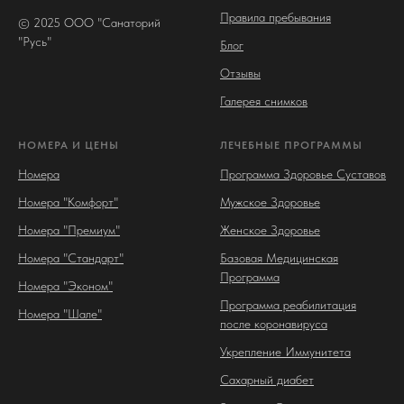
Правила пребывания
© 2025 ООО "Санаторий
"Русь"
Блог
Отзывы
Галерея снимков
НОМЕРА И ЦЕНЫ
ЛЕЧЕБНЫЕ ПРОГРАММЫ
Номера
Программа Здоровье Суставов
Номера "Комфорт"
Мужское Здоровье
Номера "Премиум"
Женское Здоровье
Номера "Стандарт"
Базовая Медицинская
Программа
Номера "Эконом"
Программа реабилитация
Номера "Шале"
после коронавируса
Укрепление Иммунитета
Сахарный диабет