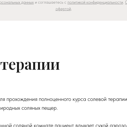
рсональных данных
и соглашаетесь c
политикой конфиденциальности
.
офертой
.
отерапии
для прохождения полноценного курса солевой терапии
иродных соляных пещер.
нной соляной комнате пациент вдыхает сухой аэрозо