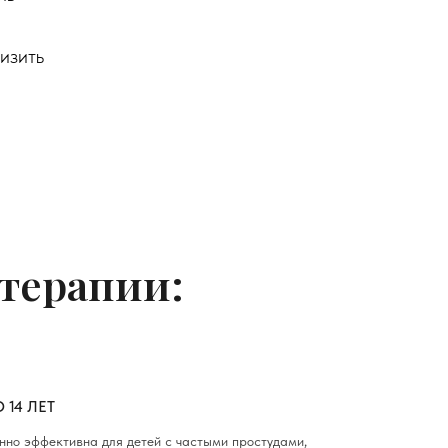
низить
отерапии:
 14 ЛЕТ
нно эффективна для детей с частыми простудами,