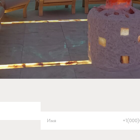
Имя
+1(000