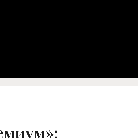
емиум»: