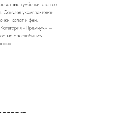
оватные тумбочки, стол со
я. Санузел укомплектован
чки, халат и фен.
? Категория «Премиум» —
ностью расслабиться,
мания.