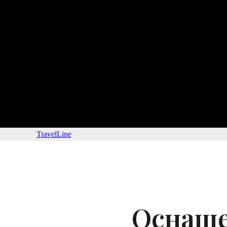
TravelLine
Оснаще