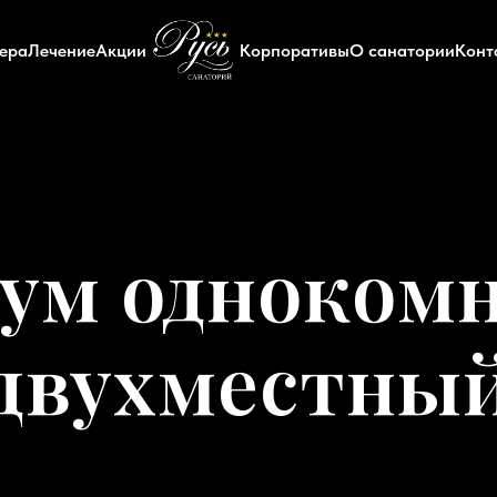
ера
Лечение
Акции
Корпоративы
О санатории
Конт
ум одноком
двухместны