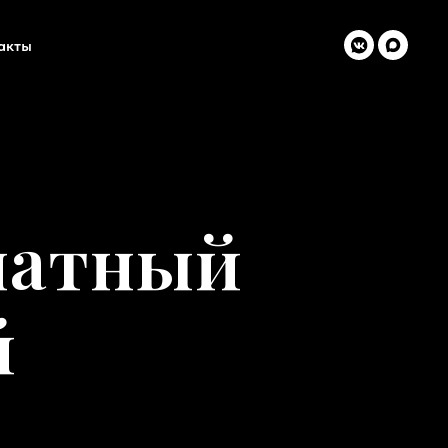
акты
натный
й