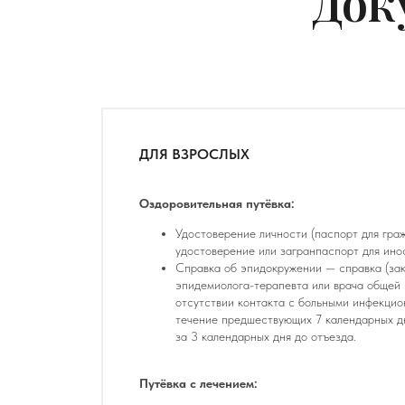
Док
ДЛЯ ВЗРОСЛЫХ
Оздоровительная путёвка:
Удостоверение личности (паспорт для гра
удостоверение или загранпаспорт для ино
Справка об эпидокружении — справка (зак
эпидемиолога-терапевта или врача общей 
отсутствии контакта с больными инфекци
течение предшествующих 7 календарных д
за 3 календарных дня до отъезда.
Путёвка с лечением: