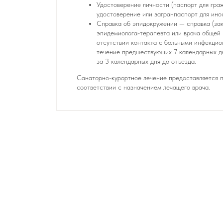
Удостоверение личности (паспорт для гра
удостоверение или загранпаспорт для ино
Справка об эпидокружении — справка (зак
эпидемиолога-терапевта или врача общей 
отсутствии контакта с больными инфекци
течение предшествующих 7 календарных д
за 3 календарных дня до отъезда.
Санаторно-курортное лечение предоставляется п
соответствии с назначением лечащего врача.