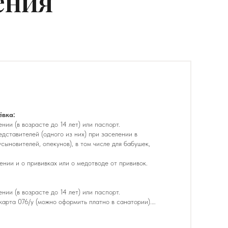
ения
ёвка:
нии (в возрасте до 14 лет) или паспорт.
едставителей (одного из них) при заселении в
сыновителей, опекунов), в том числе для бабушек,
ении и о прививках или о медотводе от прививок.
нии (в возрасте до 14 лет) или паспорт.
карта 076/у (можно оформить платно в санатории).
едставителей (одного из них) при заселении в
сыновителей, опекунов), в том числе для бабушек,