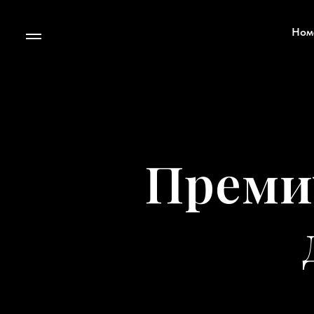
Ном
Преми