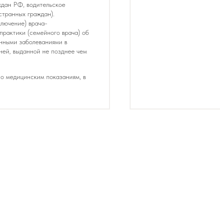
дедушек и т.д.
ждан РФ, водительское
• Справки об эпидокруж
странных граждан).
лючение) врача-
Дети принимаются на ле
практики (семейного врача) об
платной основе.
онными заболеваниями в
ней, выданной не позднее чем
о медицинским показаниям, в